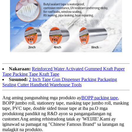
Nakaraan:
Reinforced Water Activated Gummed Kraft Paper
Tape Packing Tape Kraft Tape
Susunod:
2 Inch Tape Gun Dispenser Packing Packaging
Sealing Cutter Handheld Warehouse Tools
Ang aming pangunahing mga produkto ay
BOPP packing tape
,
BOPP jumbo roll, stationery tape, masking tape jumbo roll, masking
tape, PVC tape, double sided tissue tape at iba pa.O mga
produktong pandikit ng R&D ayon sa pangangailangan ng
customer.Ang aming rehistradong tatak ay 'WEIJIE'.Kami ay
iginawad sa pamagat ng "Chinese Famous Brand" sa larangan ng
malagkit na produkto.