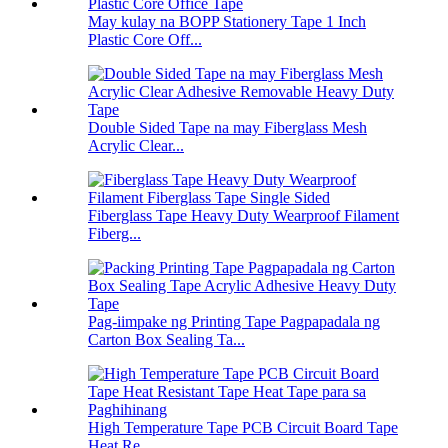
May kulay na BOPP Stationery Tape 1 Inch
Plastic Core Off...
Double Sided Tape na may Fiberglass Mesh
Acrylic Clear...
Fiberglass Tape Heavy Duty Wearproof Filament
Fiberg...
Pag-iimpake ng Printing Tape Pagpapadala ng
Carton Box Sealing Ta...
High Temperature Tape PCB Circuit Board Tape
Heat Re...