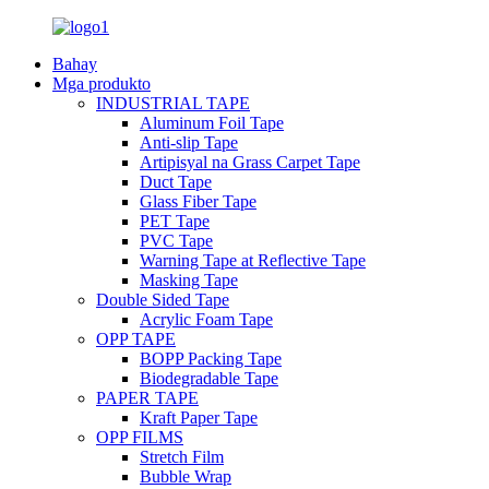
Bahay
Mga produkto
INDUSTRIAL TAPE
Aluminum Foil Tape
Anti-slip Tape
Artipisyal na Grass Carpet Tape
Duct Tape
Glass Fiber Tape
PET Tape
PVC Tape
Warning Tape at Reflective Tape
Masking Tape
Double Sided Tape
Acrylic Foam Tape
OPP TAPE
BOPP Packing Tape
Biodegradable Tape
PAPER TAPE
Kraft Paper Tape
OPP FILMS
Stretch Film
Bubble Wrap