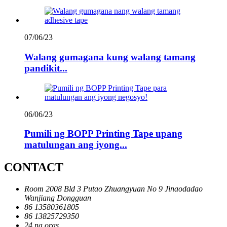
07/06/23
Walang gumagana kung walang tamang
pandikit...
06/06/23
Pumili ng BOPP Printing Tape upang
matulungan ang iyong...
CONTACT
Room 2008 Bld 3 Putao Zhuangyuan No 9 Jinaodadao
Wanjiang Dongguan
86 13580361805
86 13825729350
24 na oras