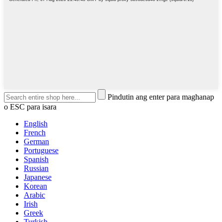
Pindutin ang enter para maghanap
o ESC para isara
English
French
German
Portuguese
Spanish
Russian
Japanese
Korean
Arabic
Irish
Greek
Turkish