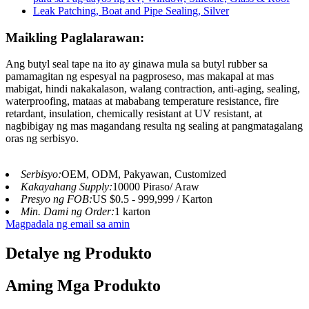
Maikling Paglalarawan:
Ang butyl seal tape na ito ay ginawa mula sa butyl rubber sa
pamamagitan ng espesyal na pagproseso, mas makapal at mas
mabigat, hindi nakakalason, walang contraction, anti-aging, sealing,
waterproofing, mataas at mababang temperature resistance, fire
retardant, insulation, chemically resistant at UV resistant, at
nagbibigay ng mas magandang resulta ng sealing at pangmatagalang
oras ng serbisyo.
Serbisyo:
OEM, ODM, Pakyawan, Customized
Kakayahang Supply:
10000 Piraso/ Araw
Presyo ng FOB:
US $0.5 - 999,999 / Karton
Min. Dami ng Order:
1 karton
Magpadala ng email sa amin
Detalye ng Produkto
Aming Mga Produkto