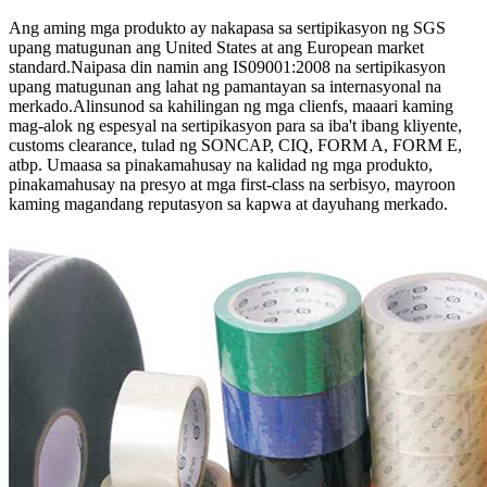
Ang aming mga produkto ay nakapasa sa sertipikasyon ng SGS
upang matugunan ang United States at ang European market
standard.Naipasa din namin ang IS09001:2008 na sertipikasyon
upang matugunan ang lahat ng pamantayan sa internasyonal na
merkado.Alinsunod sa kahilingan ng mga clienfs, maaari kaming
mag-alok ng espesyal na sertipikasyon para sa iba't ibang kliyente,
customs clearance, tulad ng SONCAP, CIQ, FORM A, FORM E,
atbp. Umaasa sa pinakamahusay na kalidad ng mga produkto,
pinakamahusay na presyo at mga first-class na serbisyo, mayroon
kaming magandang reputasyon sa kapwa at dayuhang merkado.