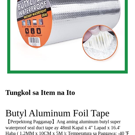
Tungkol sa Item na Ito
Butyl Aluminum Foil Tape
【Perpektong Pagganap】Ang aming aluminum butyl super
waterproof seal duct tape ay 48mil Kapal x 4" Lapad x 16.4'
Haba ( 1.2MM x 10CM x 5M ); Temperatura sa Paggawa: -40 ℉