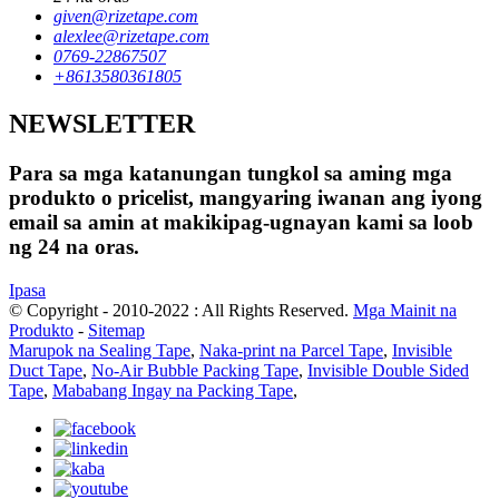
given@rizetape.com
alexlee@rizetape.com
0769-22867507
+8613580361805
NEWSLETTER
Para sa mga katanungan tungkol sa aming mga
produkto o pricelist, mangyaring iwanan ang iyong
email sa amin at makikipag-ugnayan kami sa loob
ng 24 na oras.
Ipasa
© Copyright - 2010-2022 : All Rights Reserved.
Mga Mainit na
Produkto
-
Sitemap
Marupok na Sealing Tape
,
Naka-print na Parcel Tape
,
Invisible
Duct Tape
,
No-Air Bubble Packing Tape
,
Invisible Double Sided
Tape
,
Mababang Ingay na Packing Tape
,