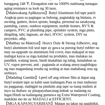
hanggang 248 ℉, Elongation rate na 1000% mabisang tumagas
aging resistance sa loob ng 30 taon.
【Malawakang Aplikasyon】Butyl Aluminum foil tape patch
Angkop para sa pagtagas sa bubong, pagtatakip ng bintana, rv
awning, gutters, down spouts, bangka, personal na sasakyang
pantubig, canoe, outdoor equipment, mobile homes, RV'S &
campers, PVC at plumbing pipe, sprinkler system, mga pinto,
dingding, tahi, lagusan, air duct, HVAC system, DIY na
proyekto, atbp.
【Matibay na Materyal】Heavy Duty & Strong Adhesive, ang
butyl aluminum foil seal tape ay gawa sa purong butyl rubber na
may na-upgrade na aluminum foil cover, mas makapal at mas
mabigat kaysa sa mga katulad na produkto, mas malakas na
pandikit, walang lason, hindi tinatablan ng tubig, lumalaban sa
UV, vapor prevent, anti - pagtanda at walang amoy;nagbibigay
ng mas magandang resulta ng sealing at mas mahabang oras ng
serbisyo.
【Madaling Gamitin】I-peel off ang release film at ilapat ang
butyl sealant tape sa kahit saan kailangan.Para sa mas mahusay
na pagganap, mahigpit na pindutin ang tape sa isang malinis at
tuyo na ibabaw ay pinapayuhan;mag-imbak sa malamig na
lugar.Hindi na kailangang gumawa ng Extra Waterproof Coating,
makikita mo ito ay MADALI at EFFICIENT.
【MGA KAPANGYARIHAN】Mataas na lakas ng pagdirikit,